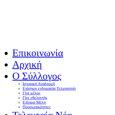
Επικοινωνία
Αρχική
Ο Σύλλογος
Ιστορική Αναδρομή
Επίσημη ενδυμασία Τελμησσού
Γίνε μέλος
Γίνε εθελοντής
Επίτιμα Μέλη
Προσωπικότητες