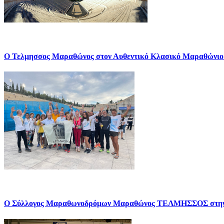
Ο Τελμησσος Μαραθώνος στον Αυθεντικό Κλασικό Μαραθώνιο
Ο Σύλλογος Μαραθωνοδρόμων Μαραθώνος ΤΕΛΜΗΣΣΟΣ σ