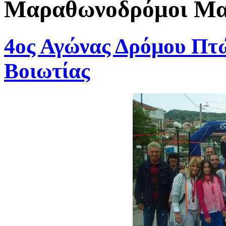
Μαραθωνοδρόμοι Μαρ
4ος Αγώνας Δρόμου Πτώ
Βοιωτίας