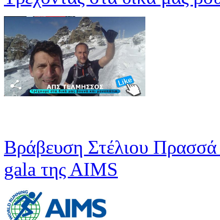
Βράβευση Στέλιου Πρασσά 
gala της ΑΙMS