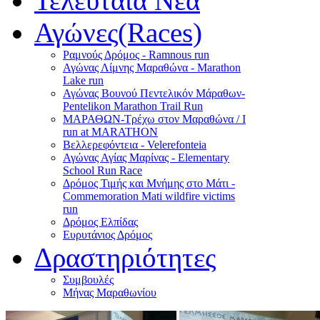
Τελευταία Νέα
Αγώνες(Races)
Ραμνούς Δρόμος - Ramnous run
Αγώνας Λίμνης Μαραθώνα - Marathon
Lake run
Αγώνας Βουνού Πεντελικόν Μάραθων-
Pentelikon Marathon Trail Run
ΜΑΡΑΘΩΝ-Τρέχω στον Μαραθώνα / I
run at MARATHON
Βελλερεφόντεια - Velerefonteia
Αγώνας Αγίας Μαρίνας - Elementary
School Run Race
Δρόμος Τιμής και Μνήμης στο Μάτι -
Commemoration Mati wildfire victims
run
Δρόμος Ελπίδας
Ευρυτάνιος Δρόμος
Δραστηριότητες
Συμβουλές
Μήνας Μαραθωνίου