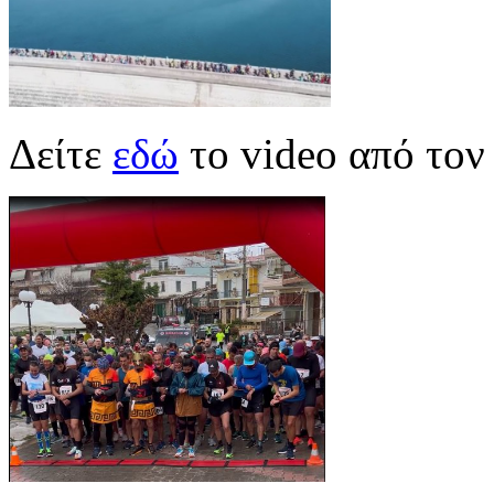
Δείτε
εδώ
το video από τον