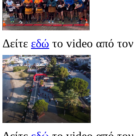
Δείτε
εδώ
το video από τον
Δείτε
εδώ
το video από το