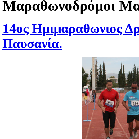
Μαραθωνοδρόμοι Μαρ
14oς Ημιμαραθωνιος Δρ
Παυσανία.