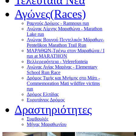
Τελευταία Νέα
Αγώνες(Races)
Ραμνούς Δρόμος - Ramnous run
Αγώνας Λίμνης Μαραθώνα - Marathon
Lake run
Αγώνας Βουνού Πεντελικόν Μάραθων-
Pentelikon Marathon Trail Run
ΜΑΡΑΘΩΝ-Τρέχω στον Μαραθώνα / I
run at MARATHON
Βελλερεφόντεια - Velerefonteia
Αγώνας Αγίας Μαρίνας - Elementary
School Run Race
Δρόμος Τιμής και Μνήμης στο Μάτι -
Commemoration Mati wildfire victims
run
Δρόμος Ελπίδας
Ευρυτάνιος Δρόμος
Δραστηριότητες
Συμβουλές
Μήνας Μαραθωνίου