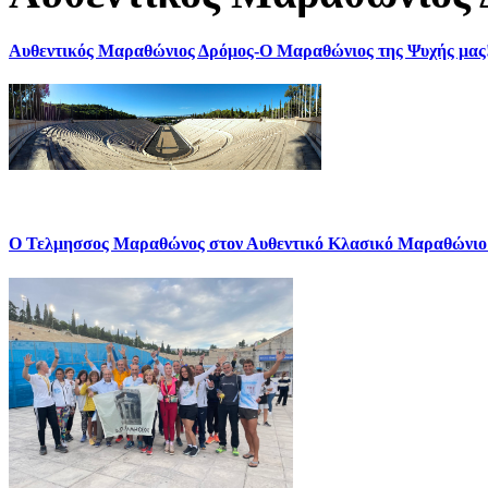
Αυθεντικός Μαραθώνιος Δρόμος-Ο Μαραθώνιος της Ψυχής μας
Ο Τελμησσος Μαραθώνος στον Αυθεντικό Κλασικό Μαραθώνιο