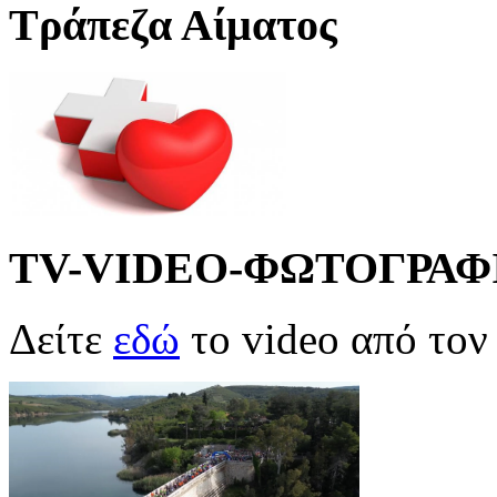
Τράπεζα Αίματος
TV-VIDEO-ΦΩΤΟΓΡΑΦ
Δείτε
εδώ
το video από το