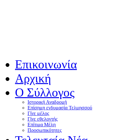
Επικοινωνία
Αρχική
Ο Σύλλογος
Ιστορική Αναδρομή
Επίσημη ενδυμασία Τελμησσού
Γίνε μέλος
Γίνε εθελοντής
Επίτιμα Μέλη
Προσωπικότητες