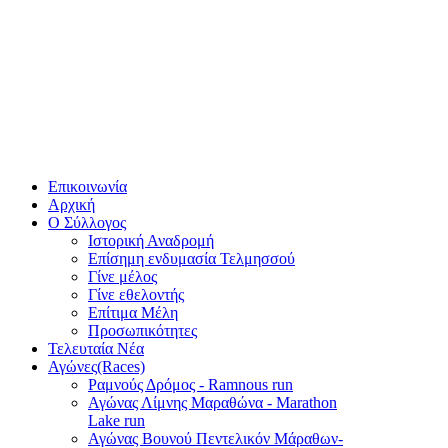
Επικοινωνία
Αρχική
Ο Σύλλογος
Ιστορική Αναδρομή
Επίσημη ενδυμασία Τελμησσού
Γίνε μέλος
Γίνε εθελοντής
Επίτιμα Μέλη
Προσωπικότητες
Τελευταία Νέα
Αγώνες(Races)
Ραμνούς Δρόμος - Ramnous run
Αγώνας Λίμνης Μαραθώνα - Marathon
Lake run
Αγώνας Βουνού Πεντελικόν Μάραθων-