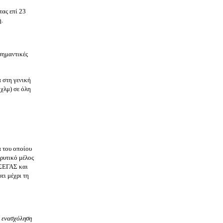
τας επί 23
ή.
σημαντικές
 στη γενική
χλμ) σε όλη
 του οποίου
δρυτικό μέλος
 ΣΕΓΑΣ και
ι μέχρι τη
ν ενασχόληση