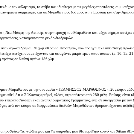
ά με τον αθλητισμό, το στίβο και ιδιαίτερα με τις μεγάλες αποστάσεις, συμμετέχον
καταγραφεί συμμετοχές και σε Μαραθώνιους δρόμους στην Ευρώπη και στην Αμερικ
η Νέα Μάκρη της Αττικής, στην περιοχή του Μαραθώνα και μέχρι σήμερα κατέχει 
ιοργανώσεις, καταγράφοντας ρεκόρ διαδρομών.
ξη στον αγώνα δρόμου 70 χλμ «Κρόνιο Πέρασμα», ενώ προηγήθηκε αντίστοιχη πρωτιά
ς έχει πετύχει συμμετέχοντας και σε αγώνες μικρότερων αποστάσεων (5, 10, 15, 21 
γη πρώτος σε διεθνή αγώνα 186 χλμ.
νοδρόμων Μαραθώνος με την ονομασία «ΤΕΛΜΗΣΣΟΣ ΜΑΡΑΘΩΝΟΣ», 20μελης ομάδα
ειωθεί, ότι ο Σύλλογος αριθμεί, πλέον, περισσότερα από 280 μέλη. Επίσης, είναι ι
ού-Υπεραποστάσεων) και αναπληρωματικός Γραμματέας, ενώ σε συνεργασία με τον
ας ανά τον κόσμο σε διοργανώσεις διεθνών Μαραθώνιων Δρόμων, έχοντας ταξιδέψε
 να προσφέρω τις γνώσεις μου και τις υπηρεσίες μου στο ευρύτερο κοινό και βέβαια στη