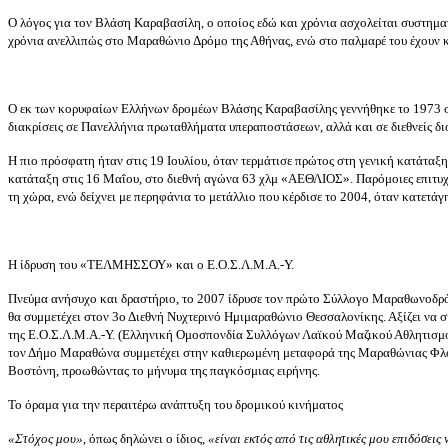
O λόγος για τον Βλάση Καραβασίλη, ο οποίος εδώ και χρόνια ασχολείται συστηματικ
χρόνια ανελλιπώς στο Μαραθώνιο Δρόμο της Αθήνας, ενώ στο παλμαρέ του έχουν 
Ο εκ των κορυφαίων Ελλήνων δρομέων Βλάσης Καραβασίλης γεννήθηκε το 1973 στ
διακρίσεις σε Πανελλήνια πρωταθλήματα υπεραποστάσεων, αλλά και σε διεθνείς δ
Η πιο πρόσφατη ήταν στις 19 Ιουλίου, όταν τερμάτισε πρώτος στη γενική κατάτα
κατάταξη στις 16 Μαΐου, στο διεθνή αγώνα 63 χλμ «ΑΕΘΛΙΟΣ». Παρόμοιες επιτυχίε
τη χώρα, ενώ δείχνει με περηφάνια το μετάλλιο που κέρδισε το 2004, όταν κατετά
Η ίδρυση του «ΤΕΛΜΗΣΣΟΥ» και ο Ε.Ο.Σ.Λ.Μ.Α.-Υ.
Πνεύμα ανήσυχο και δραστήριο, το 2007 ίδρυσε τον πρώτο Σύλλογο Μαραθω
θα συμμετέχει στον 3ο Διεθνή Νυχτερινό Ημιμαραθώνιο Θεσσαλονίκης. Αξίζει να σημ
της Ε.Ο.Σ.Λ.Μ.Α.-Υ. (Ελληνική Ομοσπονδία Συλλόγων Λαϊκού Μαζικού Αθλητισμ
τον Δήμο Μαραθώνα συμμετέχει στην καθιερωμένη μεταφορά της Μαραθώνιας Φλόγ
Βοστόνη, προωθώντας το μήνυμα της παγκόσμιας ειρήνης.
Το όραμα για την περαιτέρω ανάπτυξη του δρομικού κινήματος
«Στόχος μου»
, όπως δηλώνει ο ίδιος,
«είναι εκτός από τις αθλητικές μου επιδόσεις