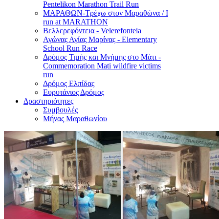
Pentelikon Marathon Trail Run
ΜΑΡΑΘΩΝ-Τρέχω στον Μαραθώνα / I
run at MARATHON
Βελλερεφόντεια - Velerefonteia
Αγώνας Αγίας Μαρίνας - Elementary
School Run Race
Δρόμος Τιμής και Μνήμης στο Μάτι -
Commemoration Mati wildfire victims
run
Δρόμος Ελπίδας
Ευρυτάνιος Δρόμος
Δραστηριότητες
Συμβουλές
Μήνας Μαραθωνίου