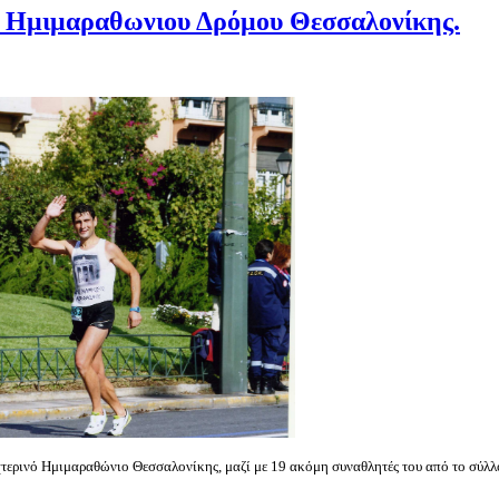
ύ Ημιμαραθωνιου Δρόμου Θεσσαλονίκης.
χτερινό Ημιμαραθώνιο Θεσσαλονίκης, μαζί με 19 ακόμη συναθλητές του από το σύλ