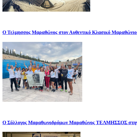
Ο Τελμησσος Μαραθώνος στον Αυθεντικό Κλασικό Μαραθώνιο
Ο Σύλλογος Μαραθωνοδρόμων Μαραθώνος ΤΕΛΜΗΣΣΟΣ σ