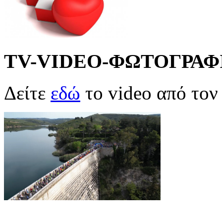
TV-VIDEO-ΦΩΤΟΓΡΑΦ
Δείτε
εδώ
το video από το