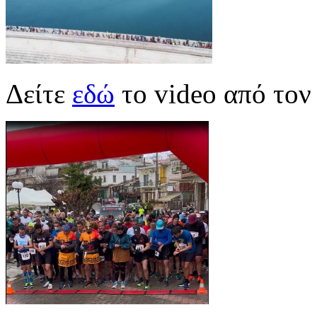
Δείτε
εδώ
το video από τον