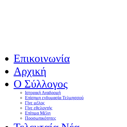
Επικοινωνία
Αρχική
Ο Σύλλογος
Ιστορική Αναδρομή
Επίσημη ενδυμασία Τελμησσού
Γίνε μέλος
Γίνε εθελοντής
Επίτιμα Μέλη
Προσωπικότητες