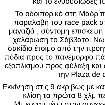
και το ενθουσιώδες 
Το οδοιπορικό στη Μαδρίτ
παραλαβή του race pack α
μαγαζιά , σύντομη επίσκεψη 
χαλάρωση το Σάββατο. Νωρί
σακίδιο έτοιμο από την προ
πόδια προς το πανέμορφο πάρ
εξοπλισμού προς φύλαξη και 
την Plaza de c
Εκκίνηση στις 9 ακριβώς με κ
κλίση τα πρώτα 8 χλμ π
Μπερναμπέου στην συνεχεί