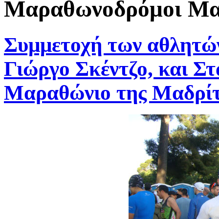
Μαραθωνοδρόμοι Μαρ
Συμμετοχή των αθλητώ
Γιώργο Σκέντζο, και Σ
Μαραθώνιο της Μαδρίτ