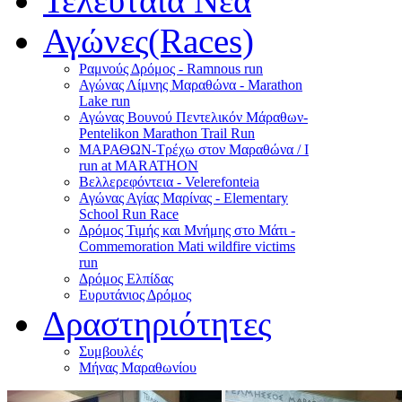
Τελευταία Νέα
Αγώνες(Races)
Ραμνούς Δρόμος - Ramnous run
Αγώνας Λίμνης Μαραθώνα - Marathon
Lake run
Αγώνας Βουνού Πεντελικόν Μάραθων-
Pentelikon Marathon Trail Run
ΜΑΡΑΘΩΝ-Τρέχω στον Μαραθώνα / I
run at MARATHON
Βελλερεφόντεια - Velerefonteia
Αγώνας Αγίας Μαρίνας - Elementary
School Run Race
Δρόμος Τιμής και Μνήμης στο Μάτι -
Commemoration Mati wildfire victims
run
Δρόμος Ελπίδας
Ευρυτάνιος Δρόμος
Δραστηριότητες
Συμβουλές
Μήνας Μαραθωνίου