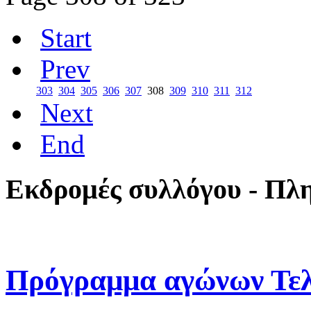
Start
Prev
303
304
305
306
307
308
309
310
311
312
Next
End
Εκδρομές συλλόγου - Πλ
Πρόγραμμα αγώνων Τελ