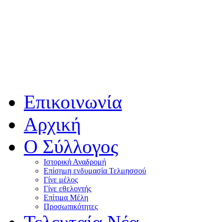
Επικοινωνία
Αρχική
Ο Σύλλογος
Ιστορική Αναδρομή
Επίσημη ενδυμασία Τελμησσού
Γίνε μέλος
Γίνε εθελοντής
Επίτιμα Μέλη
Προσωπικότητες