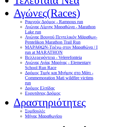
Τελευταία Νέα
Αγώνες(Races)
Ραμνούς Δρόμος - Ramnous run
Αγώνας Λίμνης Μαραθώνα - Marathon
Lake run
Αγώνας Βουνού Πεντελικόν Μάραθων-
Pentelikon Marathon Trail Run
ΜΑΡΑΘΩΝ-Τρέχω στον Μαραθώνα / I
run at MARATHON
Βελλερεφόντεια - Velerefonteia
Αγώνας Αγίας Μαρίνας - Elementary
School Run Race
Δρόμος Τιμής και Μνήμης στο Μάτι -
Commemoration Mati wildfire victims
run
Δρόμος Ελπίδας
Ευρυτάνιος Δρόμος
Δραστηριότητες
Συμβουλές
Μήνας Μαραθωνίου