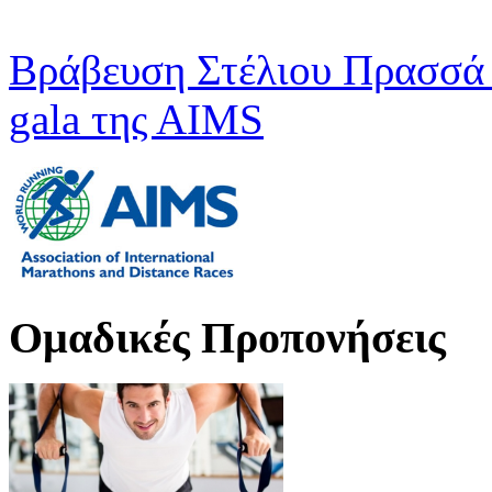
Βράβευση Στέλιου Πρασσά 
gala της ΑΙMS
Oμαδικές Προπονήσεις