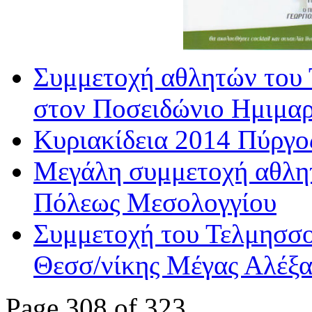
Συμμετοχή αθλητών του
στον Ποσειδώνιο Ημιμα
Κυριακίδεια 2014 Πύργο
Μεγάλη συμμετοχή αθλητ
Πόλεως Μεσολογγίου
Συμμετοχή του Τελμησσ
Θεσσ/νίκης Μέγας Αλέξ
Page 308 of 323