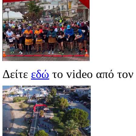
Δείτε
εδώ
το video από τον