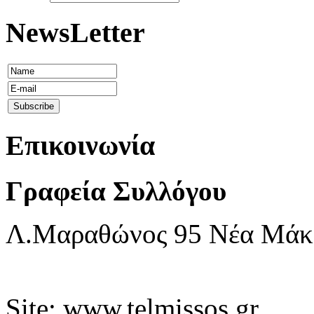
NewsLetter
Επικοινωνία
Γραφεία Συλλόγου
Λ.Μαραθώνος 95 Νέα Μάκρη
Site: www.telmissos.gr