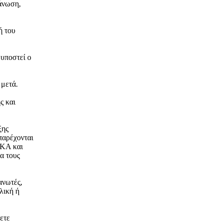
γάνωση,
ή του
 υποστεί ο
 μετά.
ς και
ξης
παρέχονται
ΙΚΑ και
α τους
ανωτές,
λική ή
ετε