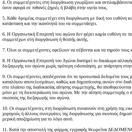
4. Οι συμμετέχοντες στη διοργάνωση γνωρίζουν και αντιλαμβάνοντα
όσον αφορά σε πιθανές ζημιές ή βλάβη στην υγεία τους.
5. Κάθε δρομέας συμμετέχει στη διοργάνωση με δική του ευθύνη κα
κατάσταση και την ικανότητά του να συμμετάσχει.
6. Η Οργανωτική Επιτροπή του αγώνα δεν φέρει καμία ευθύνη σε πε
συμμετέχων στη διοργάνωση ή θεατής αυτής.
7. Όλοι οι συμμετέχοντες οφείλουν να σέβονται και να τηρούν τους 
8. Η Οργανωτική Επιτροπή του Αγώνα διατηρεί το δικαίωμα αλλαγή
διεξαγωγής του αγώνα χωρίς πρότερη ειδοποίηση, με ανάρτηση στην
9. Οι συμμετέχοντες αποδέχονται ότι τα προσωπικά δεδομένα τους 
καταλόγου αποτελεσμάτων, καθώς και δημοσίευσης αυτών στο διαδ
στο πλαίσιο της διαδικασίας αίτησης συμμετοχής, θα αποθηκεύοντ
μόνο με τη διεκπεραίωση του αγώνα. Με την αίτηση συμμετοχής ο σ
σκοπούς της διεξαγωγής του αγώνα.
10. Οι συμμετέχοντες στη διοργάνωση συναινούν στη χρήση της εικό
χορηγούς ή άλλους συνεργάτες της διοργάνωσης για σκοπούς δημοσι
μερική αποζημίωση για το λόγο αυτό.
11. Κατά την αποστολή της φόρμας εγγραφής θεωρείται ΔΕΔΟΜΕΝΟ ό