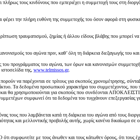
ι πλήρως τους κινδύνους που εμπεριέχει η συμμετοχή τους στη διορ
ι φέρει την πλήρη ευθύνη της συμμετοχής του όσον αφορά στη φυσικ
ρίπτωση τραυματισμού, ζημίας ή άλλου είδους βλάβης που μπορεί να
κανονισμούς του αγώνα πριν, καθ’ όλη τη διάρκεια διεξαγωγής του και
ς του προγράμματος του αγώνα, των όρων και κανονισμών συμμετοχή
 ιστοσελίδα της,
www.telmissos.gr
.
μπορούν να παρέχονται σε τρίτους για σκοπούς χρονομέτρησης, σύντα
ίκτυο. Τα δεδομένα προσωπικού χαρακτήρα του συμμετέχοντος, που 
αι και θα χρησιμοποιούνται για σκοπούς που συνδέονται ΑΠΟΚΛΕΙΣΤ
υμμετέχων συμφωνεί ότι τα δεδομένα του τυγχάνουν επεξεργασίας γι
νας τους που λαμβάνεται κατά τη διάρκεια του αγώνα από τους διοργ
ότητας και μελλοντικής προβολής αυτής, χωρίς κανένα δικαίωμα σε ο
τι συμφωνείτε με τους άνωθεν και τους κάτωθεν όρους, ότι τους έχ