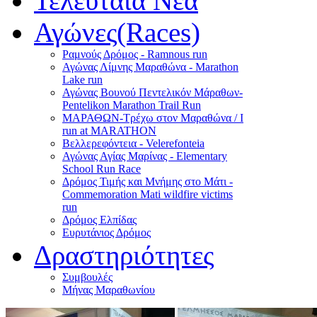
Τελευταία Νέα
Αγώνες(Races)
Ραμνούς Δρόμος - Ramnous run
Αγώνας Λίμνης Μαραθώνα - Marathon
Lake run
Αγώνας Βουνού Πεντελικόν Μάραθων-
Pentelikon Marathon Trail Run
ΜΑΡΑΘΩΝ-Τρέχω στον Μαραθώνα / I
run at MARATHON
Βελλερεφόντεια - Velerefonteia
Αγώνας Αγίας Μαρίνας - Elementary
School Run Race
Δρόμος Τιμής και Μνήμης στο Μάτι -
Commemoration Mati wildfire victims
run
Δρόμος Ελπίδας
Ευρυτάνιος Δρόμος
Δραστηριότητες
Συμβουλές
Μήνας Μαραθωνίου