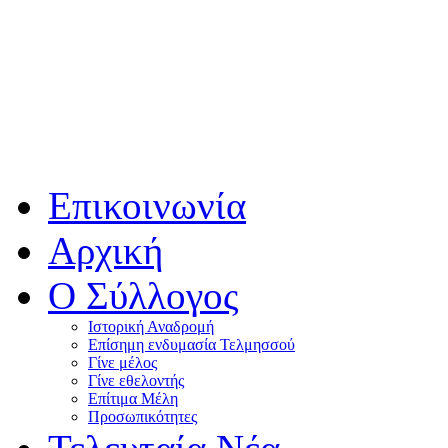
Επικοινωνία
Αρχική
Ο Σύλλογος
Ιστορική Αναδρομή
Επίσημη ενδυμασία Τελμησσού
Γίνε μέλος
Γίνε εθελοντής
Επίτιμα Μέλη
Προσωπικότητες