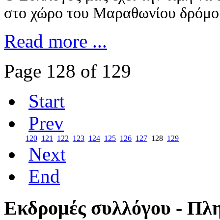
στο χώρο του Μαραθωνίου δρόμο
Read more ...
Page 128 of 129
Start
Prev
120
121
122
123
124
125
126
127
128
129
Next
End
Εκδρομές συλλόγου - Πλ