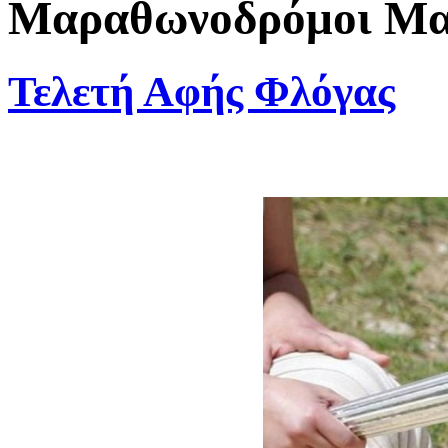
Μαραθωνοδρόμοι Μαρ
Τελετή Αφής Φλόγας