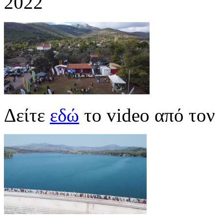
2022
Δείτε
εδώ
το video από το