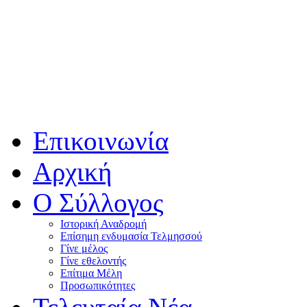
Επικοινωνία
Αρχική
Ο Σύλλογος
Ιστορική Αναδρομή
Επίσημη ενδυμασία Τελμησσού
Γίνε μέλος
Γίνε εθελοντής
Επίτιμα Μέλη
Προσωπικότητες