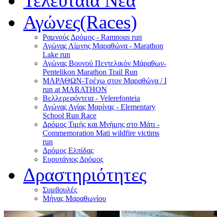
Τελευταία Νέα
Αγώνες(Races)
Ραμνούς Δρόμος - Ramnous run
Αγώνας Λίμνης Μαραθώνα - Marathon
Lake run
Αγώνας Βουνού Πεντελικόν Μάραθων-
Pentelikon Marathon Trail Run
ΜΑΡΑΘΩΝ-Τρέχω στον Μαραθώνα / I
run at MARATHON
Βελλερεφόντεια - Velerefonteia
Αγώνας Αγίας Μαρίνας - Elementary
School Run Race
Δρόμος Τιμής και Μνήμης στο Μάτι -
Commemoration Mati wildfire victims
run
Δρόμος Ελπίδας
Ευρυτάνιος Δρόμος
Δραστηριότητες
Συμβουλές
Μήνας Μαραθωνίου