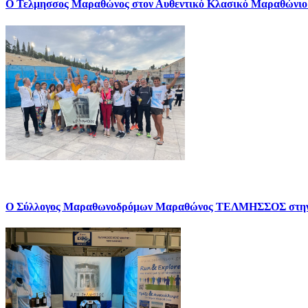
Ο Τελμησσος Μαραθώνος στον Αυθεντικό Κλασικό Μαραθώνιο
Ο Σύλλογος Μαραθωνοδρόμων Μαραθώνος ΤΕΛΜΗΣΣΟΣ σ