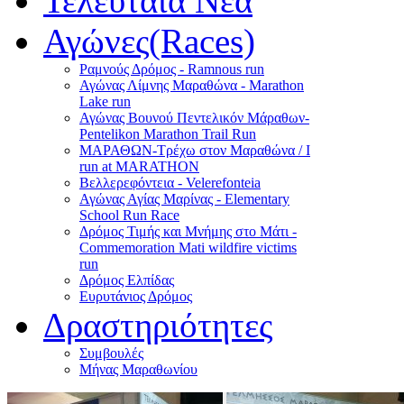
Τελευταία Νέα
Αγώνες(Races)
Ραμνούς Δρόμος - Ramnous run
Αγώνας Λίμνης Μαραθώνα - Marathon
Lake run
Αγώνας Βουνού Πεντελικόν Μάραθων-
Pentelikon Marathon Trail Run
ΜΑΡΑΘΩΝ-Τρέχω στον Μαραθώνα / I
run at MARATHON
Βελλερεφόντεια - Velerefonteia
Αγώνας Αγίας Μαρίνας - Elementary
School Run Race
Δρόμος Τιμής και Μνήμης στο Μάτι -
Commemoration Mati wildfire victims
run
Δρόμος Ελπίδας
Ευρυτάνιος Δρόμος
Δραστηριότητες
Συμβουλές
Μήνας Μαραθωνίου