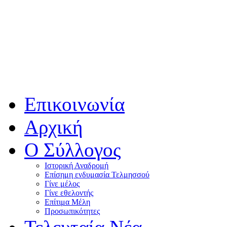
Επικοινωνία
Αρχική
Ο Σύλλογος
Ιστορική Αναδρομή
Επίσημη ενδυμασία Τελμησσού
Γίνε μέλος
Γίνε εθελοντής
Επίτιμα Μέλη
Προσωπικότητες