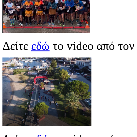
Δείτε
εδώ
το video από τον