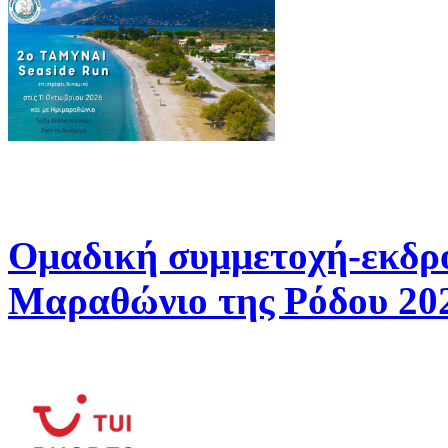
Ομαδική συμμετοχή-εκδρ
Μαραθώνιο της Ρόδου 20