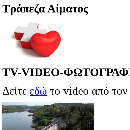
Τράπεζα Αίματος
TV-VIDEO-ΦΩΤΟΓΡΑΦ
Δείτε
εδώ
το video από το