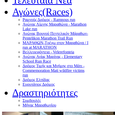
Τελευταία Νέα
Αγώνες(Races)
Ραμνούς Δρόμος - Ramnous run
Αγώνας Λίμνης Μαραθώνα - Marathon
Lake run
Αγώνας Βουνού Πεντελικόν Μάραθων-
Pentelikon Marathon Trail Run
ΜΑΡΑΘΩΝ-Τρέχω στον Μαραθώνα / I
run at MARATHON
Βελλερεφόντεια - Velerefonteia
Αγώνας Αγίας Μαρίνας - Elementary
School Run Race
Δρόμος Τιμής και Μνήμης στο Μάτι -
Commemoration Mati wildfire victims
run
Δρόμος Ελπίδας
Ευρυτάνιος Δρόμος
Δραστηριότητες
Συμβουλές
Μήνας Μαραθωνίου