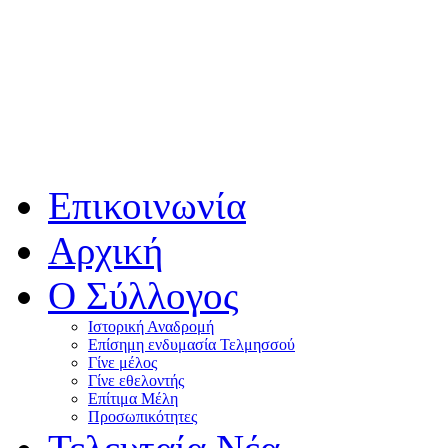
Επικοινωνία
Αρχική
Ο Σύλλογος
Ιστορική Αναδρομή
Επίσημη ενδυμασία Τελμησσού
Γίνε μέλος
Γίνε εθελοντής
Επίτιμα Μέλη
Προσωπικότητες