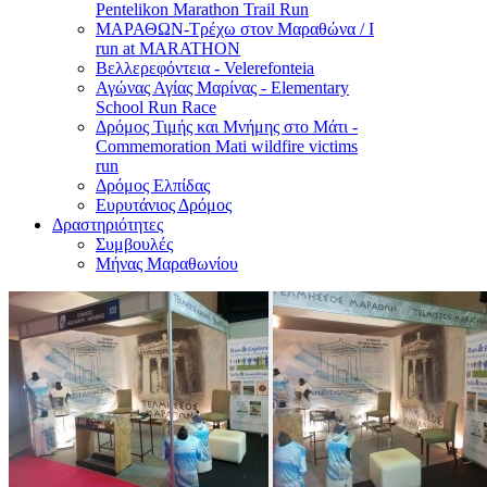
Pentelikon Marathon Trail Run
ΜΑΡΑΘΩΝ-Τρέχω στον Μαραθώνα / I
run at MARATHON
Βελλερεφόντεια - Velerefonteia
Αγώνας Αγίας Μαρίνας - Elementary
School Run Race
Δρόμος Τιμής και Μνήμης στο Μάτι -
Commemoration Mati wildfire victims
run
Δρόμος Ελπίδας
Ευρυτάνιος Δρόμος
Δραστηριότητες
Συμβουλές
Μήνας Μαραθωνίου