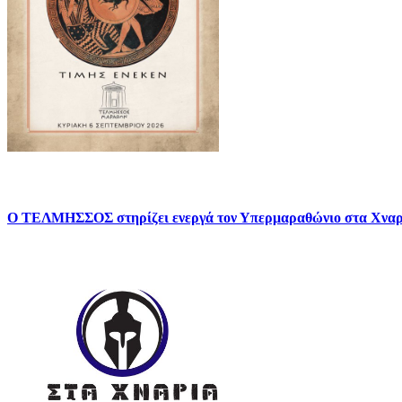
Ο ΤΕΛΜΗΣΣΟΣ στηρίζει ενεργά τον Υπερμαραθώνιο στα Χνα