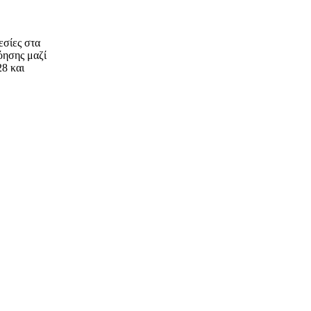
εσίες στα
όησης μαζί
28 και