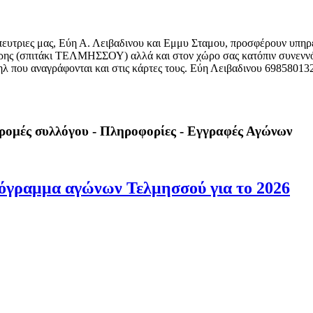
πευτριες μας, Εύη Α. Λειβαδινου και Εμμυ Σταμου, προσφέρουν υπηρ
Μακρης (σπιτάκι ΤΕΛΜΗΣΣΟΥ) αλλά και στον χώρο σας κατόπιν συνενν
ηλ που αναγράφονται και στις κάρτες τους. Εύη Λειβαδινου 69858013
ρομές συλλόγου - Πληροφορίες - Εγγραφές Αγώνων
όγραμμα αγώνων Τελμησσού για το 2026