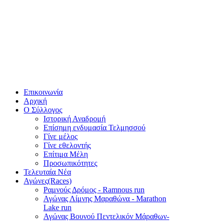
Επικοινωνία
Αρχική
Ο Σύλλογος
Ιστορική Αναδρομή
Επίσημη ενδυμασία Τελμησσού
Γίνε μέλος
Γίνε εθελοντής
Επίτιμα Μέλη
Προσωπικότητες
Τελευταία Νέα
Αγώνες(Races)
Ραμνούς Δρόμος - Ramnous run
Αγώνας Λίμνης Μαραθώνα - Marathon
Lake run
Αγώνας Βουνού Πεντελικόν Μάραθων-