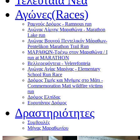
Τελευταία Νέα
Αγώνες(Races)
Ραμνούς Δρόμος - Ramnous run
Αγώνας Λίμνης Μαραθώνα - Marathon
Lake run
Αγώνας Βουνού Πεντελικόν Μάραθων-
Pentelikon Marathon Trail Run
ΜΑΡΑΘΩΝ-Τρέχω στον Μαραθώνα / I
run at MARATHON
Βελλερεφόντεια - Velerefonteia
Αγώνας Αγίας Μαρίνας - Elementary
School Run Race
Δρόμος Τιμής και Μνήμης στο Μάτι -
Commemoration Mati wildfire victims
run
Δρόμος Ελπίδας
Ευρυτάνιος Δρόμος
Δραστηριότητες
Συμβουλές
Μήνας Μαραθωνίου