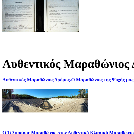
Αυθεντικός Μαραθώνιος 
Αυθεντικός Μαραθώνιος Δρόμος-Ο Μαραθώνιος της Ψυχής μας
Ο Τελμησσος Μαραθώνος στον Αυθεντικό Κλασικό Μαραθώνιο