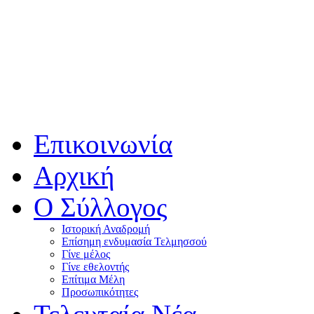
Επικοινωνία
Αρχική
Ο Σύλλογος
Ιστορική Αναδρομή
Επίσημη ενδυμασία Τελμησσού
Γίνε μέλος
Γίνε εθελοντής
Επίτιμα Μέλη
Προσωπικότητες