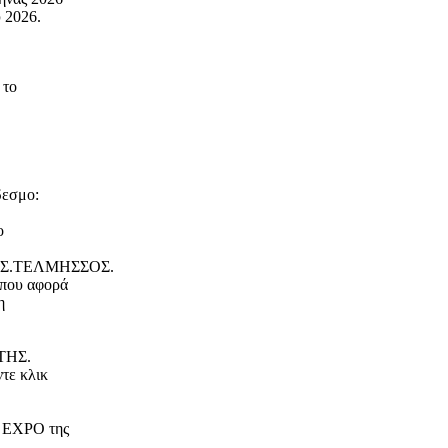
 2026.
 το
δεσμο:
ο
Π.Σ.ΤΕΛΜΗΣΣΟΣ.
 που αφορά
η
ΤΗΣ.
τε κλικ
 EXPO της