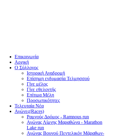
Επικοινωνία
Αρχική
Ο Σύλλογος
Ιστορική Αναδρομή
Επίσημη ενδυμασία Τελμησσού
Γίνε μέλος
Γίνε εθελοντής
Επίτιμα Μέλη
Προσωπικότητες
Τελευταία Νέα
Αγώνες(Races)
Ραμνούς Δρόμος - Ramnous run
Αγώνας Λίμνης Μαραθώνα - Marathon
Lake run
Αγώνας Βουνού Πεντελικόν Μάραθων-