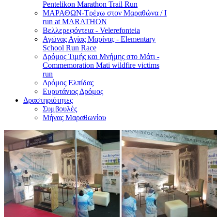
Pentelikon Marathon Trail Run
ΜΑΡΑΘΩΝ-Τρέχω στον Μαραθώνα / I
run at MARATHON
Βελλερεφόντεια - Velerefonteia
Αγώνας Αγίας Μαρίνας - Elementary
School Run Race
Δρόμος Τιμής και Μνήμης στο Μάτι -
Commemoration Mati wildfire victims
run
Δρόμος Ελπίδας
Ευρυτάνιος Δρόμος
Δραστηριότητες
Συμβουλές
Μήνας Μαραθωνίου