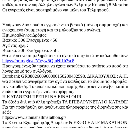
καθώς και στον παράλληλο αγώνα των 5χλμ την Κυριακή 8 Μαρτίου
Οι εγγραφές είναι αυστηρά μόνο για μέλη του Τελμησσού.
Υπάρχουν δυο πακέτα εγγραφών: το βασικό (μόνο η συμμετοχή) και
ενισχυμένο (συμμετοχή και το μπλουζάκι του αγώνα).
Ημιμαραθώνιος Δρόμος:
Βασικό: 30€ Ενισχυμένο: 45€
Αγώνας 5χλμ:
Βασικό: 20€ Ενισχυμένο: 35€ .
Θα πρέπει να συμπληρώσετε το σχετικό αρχείο στον ακόλουθο σύν
https://forms.gle/cfYVyw5QmNi1b2sc8
Προηγουμένως θα πρέπει να έχετε καταθέσει το αντίστοιχο ποσό στ
λογαριασμό του συλλόγου.
Eurobank GR0802600960000150200432598. ΔΙΚΑΙΟΥΧΟΣ : Α.
Θα πρέπει να αναφέρετε τον αγώνα καθώς και το όνομα του δρομέα
την κατάθεση. Το αποδεικτικό πληρωμής θα πρέπει να ανέβει κατά τ
διαδικασία εγγραφής εντός της φόρμας.
Η ΚΑΤΑΘΕΣΗ ΠΡΕΠΕΙ ΝΑ ΕΙΝΑΙ OUR.
Τα έξοδα δηλ από άλλη τράπεζα ΤΑ ΕΠΙΒΑΡΥΝΕΤΑΙ Ο ΚΑΤΑΘΕ
Για την προκήρυξη και αναλυτικές πληροφορίες της διοργάνωσης κάν
εδώ:
https://www.athinahalfmarathon.gr/
Το Κέντρο Εξυπηρέτησης Δρομέων & ERGO HALF MARATHON
διοργάνωσης, από όπου όλοι οι εγγεγραμμένοι δρομείς θα πρέπει να