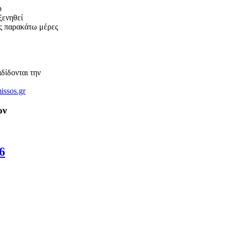
p
ξενηθεί
 παρακάτω μέρες
ίδονται την
issos.gr
ων
6