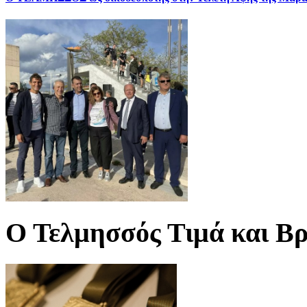
Ο Τελμησσός Τιμά και Βρ