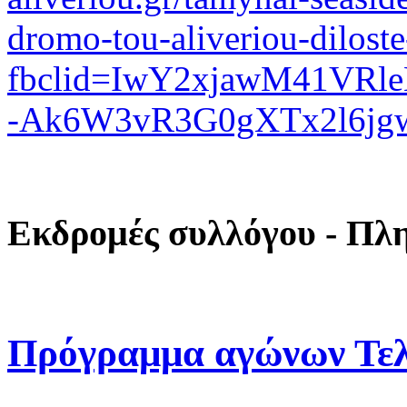
dromo-tou-aliveriou-dilost
fbclid=IwY2xjawM41VR
-Ak6W3vR3G0gXTx2l6jg
Εκδρομές συλλόγου - Πλ
Πρόγραμμα αγώνων Τελ