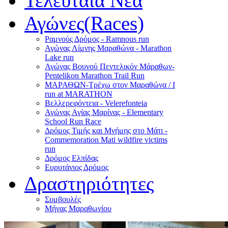
Τελευταία Νέα
Αγώνες(Races)
Ραμνούς Δρόμος - Ramnous run
Αγώνας Λίμνης Μαραθώνα - Marathon
Lake run
Αγώνας Βουνού Πεντελικόν Μάραθων-
Pentelikon Marathon Trail Run
ΜΑΡΑΘΩΝ-Τρέχω στον Μαραθώνα / I
run at MARATHON
Βελλερεφόντεια - Velerefonteia
Αγώνας Αγίας Μαρίνας - Elementary
School Run Race
Δρόμος Τιμής και Μνήμης στο Μάτι -
Commemoration Mati wildfire victims
run
Δρόμος Ελπίδας
Ευρυτάνιος Δρόμος
Δραστηριότητες
Συμβουλές
Μήνας Μαραθωνίου