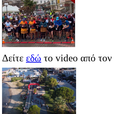
Δείτε
εδώ
το video από τον