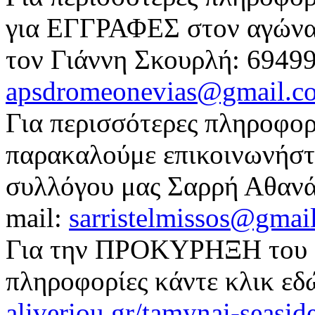
για ΕΓΓΡΑΦΕΣ στον αγώνα
τον Γιάννη Σκουρλή: 69499
apsdromeonevias@gmail.c
Για περισσότερες πληροφ
παρακαλούμε επικοινωνήστε
συλλόγου μας Σαρρή Αθανά
mail:
sarristelmissos@gmai
Για την ΠΡΟΚΥΡΗΞΗ του αγ
πληροφορίες κάντε κλικ εδ
aliveriou.gr/tamynai-seasid