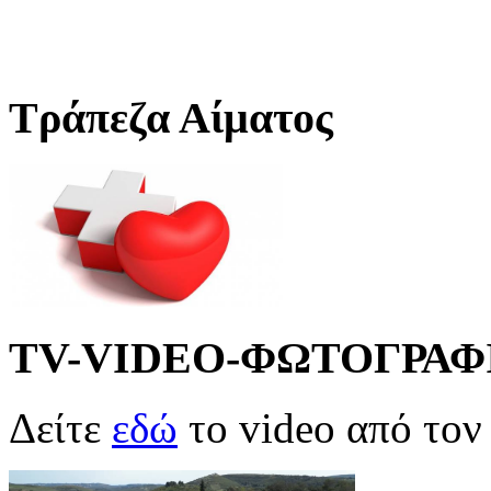
Τράπεζα Αίματος
TV-VIDEO-ΦΩΤΟΓΡΑΦ
Δείτε
εδώ
το video από το