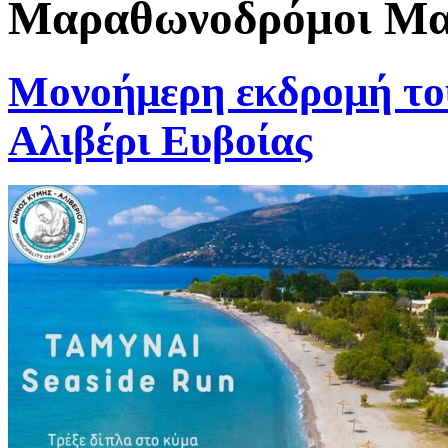
Μαραθωνοδρόμοι Μαρ
Μονοήμερη εκδρομή 
Αλιβέρι Ευβοίας