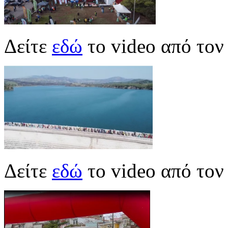
Δείτε
εδώ
το video από το
Δείτε
εδώ
το video από τον