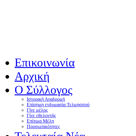
Επικοινωνία
Αρχική
Ο Σύλλογος
Ιστορική Αναδρομή
Επίσημη ενδυμασία Τελμησσού
Γίνε μέλος
Γίνε εθελοντής
Επίτιμα Μέλη
Προσωπικότητες