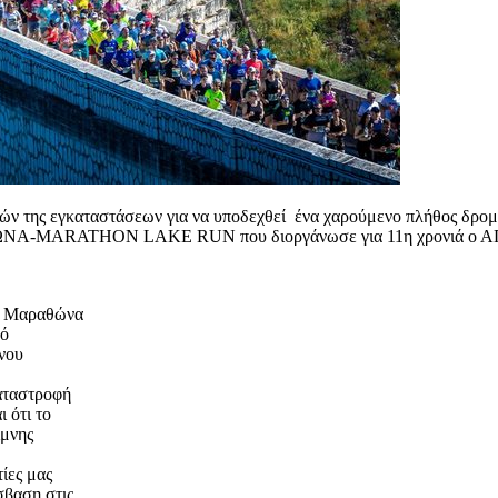
κών της εγκαταστάσεων για να υποδεχθεί ένα χαρούμενο πλήθος δρομ
ΩΝΑ-MARATHON LAKE RUN που διοργάνωσε για 11η χρονιά ο 
ης Μαραθώνα
κό
νου
καταστροφή
 ότι το
ίμνης
ίες μας
σβαση στις