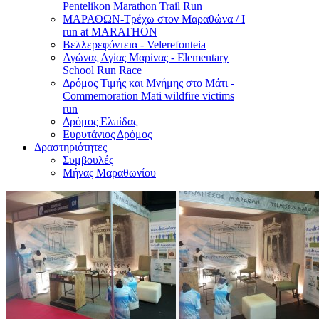
Pentelikon Marathon Trail Run
ΜΑΡΑΘΩΝ-Τρέχω στον Μαραθώνα / I
run at MARATHON
Βελλερεφόντεια - Velerefonteia
Αγώνας Αγίας Μαρίνας - Elementary
School Run Race
Δρόμος Τιμής και Μνήμης στο Μάτι -
Commemoration Mati wildfire victims
run
Δρόμος Ελπίδας
Ευρυτάνιος Δρόμος
Δραστηριότητες
Συμβουλές
Μήνας Μαραθωνίου