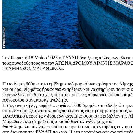
Την Κυριακή 18 Μαΐου 2025 η ΕΥΔΑΠ άνοιξε τις πύλες των ιδιωτι
τους συνοδούς τους για τον ΑΓΩΝΑ ΔΡΟΜΟΥ ΛΙΜΝΗΣ ΜΑΡΑΘ
ΤΕΛΜΗΣΣΟΣ ΜΑΡΑΘΩΝΟΣ.
Η εκκίνηση δόθηκε στο εμβληματικό μαρμάρινο φράγμα της Λίμν
και οι δρομείς φέτος ήρθαν για να τρέξουν και να στηρίξουν το φυσι
περιβάλλον που δυστυχώς οι καταστροφικές πυρκαγιές του περασμέ
Αυγούστου στιγμάτισαν ανελέητα.
Η συγκινητική εγγραφή στον αγώνα 1000 δρομέων απέδειξε ότι η 
αυτή δεν υπήρξε ανασταλτικός παράγοντας για τη συμμετοχή τους και
μεγαλύτερο μέρος των δρομέων αγαπά το φυσικό περιβάλλον της Λ
Μαραθώνα και στηρίζει τις προσπάθειες αναγέννησής του.
Θα θέλαμε λοιπόν να εκφράσουμε πρωτίστως τις εγκάρδιες ευχαριστ
στη διοίκηση της ΕΥΔΑΠ που για 11 έτη προσφέρει αφενός την πρό