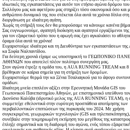
ιδιωτικές της εγκαταστάσεις για αυτόν τον ετήσιο αγώνα δρόμου του
Συλλόγου μας και αφετέρου μας στηρίζει τόσο οικονομικά όσο και μ
ανθρώπινο δυναμικό της που στέκεται όλα αυτά τα χρόνια δίπλα στη
διοργάνωση με ιδιαίτερη αγάπη.
Χωρίς τη στήριξή τους δεν θα μπορούσαμε να κάνουμε κανένα βήμα
Σας ευγνωμονούμε, αγαπητή διοίκηση και αγαπητοί εργαζόμενοι τ
για τον εξαιρετικό τρόπο που η αρωγή σας έχει αγκαλιάσει το αθλητι
όραμα όλα αυτά τα χρόνια!
Ευχαριστούμε ιδιαίτερα και τη Διευθύντρια των εγκαταστάσεων της
κα Σοφία Ναλπαντίδου.
Για δεύτερη χρονιά είχαμε ως υποστηρικτή το ΓΕΩΠΟΝΙΚΟ Π
ΑΘΗΝΩΝ που αποτελεί πλέον πολύτιμο συνεργάτη μας.
Στον αγώνα έτρεξε η ομάδα του, η AUA RUNNING TREAM και 8 
βρέθηκαν σε καίρια σημεία για τη στήριξη των δρομέων.
Ευχαριστούμε θερμά την κα Ξένια Τσαλιαγκού για το άψογο συντον
ομάδων.
Ιδιαίτερη μνεία επιπλέον αξίζει στην Ερευνητική Μονάδα GIS του
Γεωπονικού Πανεπιστημίου Αθηνών, με επιστημονικό υπεύθυνο τον
Διονύσιο Καλύβα (ιδρυτικό μελος της AUA RUNNING TEAM), η 
συμμετείχε εθελοντικά στην ευρύτερη προσπάθεια αποτίμησης των
περιβαλλοντικών επιπτώσεων της πυρκαγιάς του 2024. Με χρήση
συγκεκριμένα, γεωχωρικών τεχνολογιών (GIS και τηλεπισκόπησης)
συνέβαλε στην τεκμηριωμένη εκτίμηση του μεγέθους της καταστροφ
έπληξε σημαντικά και τη διαδρομή του αγώνα, ενός τόπου εξαιρετικ
οικολογικής και αισθητικής αξίας. Η κίνηση αυτή αναδεικνύει με τον