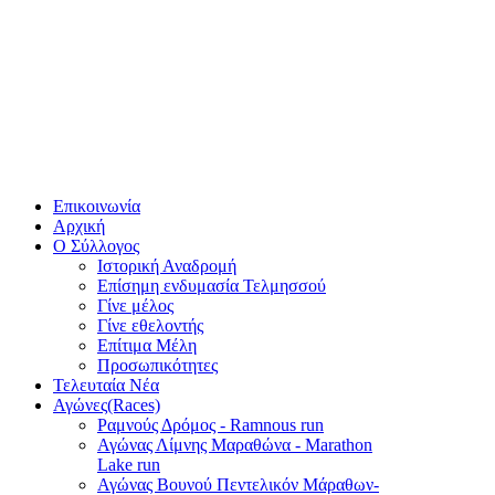
Επικοινωνία
Αρχική
Ο Σύλλογος
Ιστορική Αναδρομή
Επίσημη ενδυμασία Τελμησσού
Γίνε μέλος
Γίνε εθελοντής
Επίτιμα Μέλη
Προσωπικότητες
Τελευταία Νέα
Αγώνες(Races)
Ραμνούς Δρόμος - Ramnous run
Αγώνας Λίμνης Μαραθώνα - Marathon
Lake run
Αγώνας Βουνού Πεντελικόν Μάραθων-