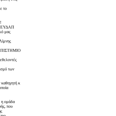
ε το
!
ης ΕΥΔΑΠ
κό μας
 Λίμνης
ΑΝΕΠΙΣΤΗΜΙΟ
εθελοντές
ισμό των
 καθηγητή κ
οποία
, η ομάδα
ής, που
ής
 πιο